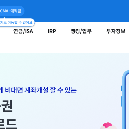
CMA·예적금
이지로 이동할 수 있어요
연금/ISA
IRP
뱅킹/업무
투자정보