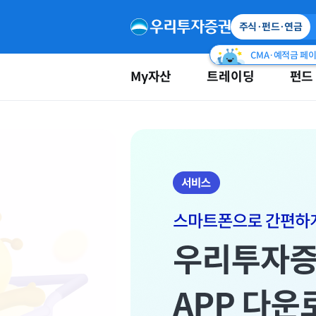
주식·펀드·연금
CMA·예적금 페
My자산
트레이딩
펀드
우
리
투
자
증
권
(펀
드)
메
인