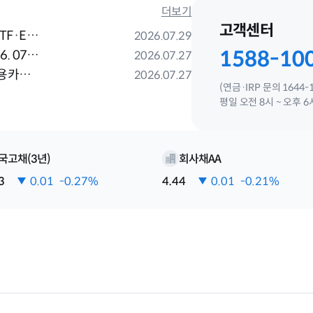
더보기
KOSPI
KOSDAQ
고객센터
국내/해외 단일종목 레버리지 상품(ETF·ETN) 투자 유의사항 안내
2026.07.29
58.77
37.61
-0.60%
798.81
2.86
-0.36%
1588-10
수신상품 기준금리 변경 (시행일 2026. 07. 29)
2026.07.27
(소비자 안내) 여름 휴가철 안전한 신용카드 사용을 위한 소비자 유의사항을 알려드립니다
2026.07.27
(연금·IRP 문의 1644-1
USD
JPY
평일 오전 8시 ~ 오후 6
17.50
7.00
-0.01%
895.23
3.99
-0.01%
국고채(3년)
회사채AA
3
0.01
-0.27%
4.44
0.01
-0.21%