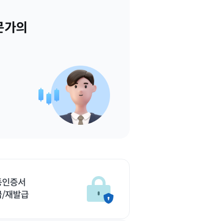
문가의
동인증서
급/재발급