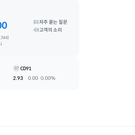
KOSPI200
974.73
8.19
-0.83%
자주 묻는 질문
00
고객의 소리
744)
EUR
시
1,633.17
8.28
-0.01%
CD91
2.93
0.00
0.00%