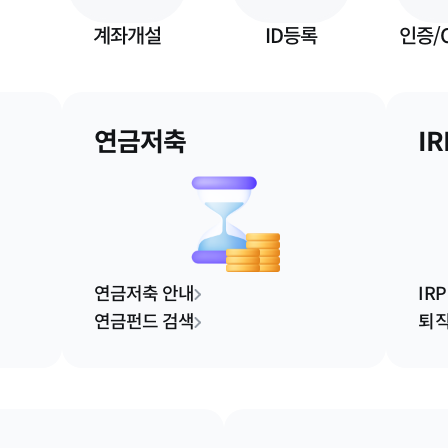
계좌개설
ID등록
인증/
연금저축
IR
연금저축 안내
IR
연금펀드 검색
퇴직